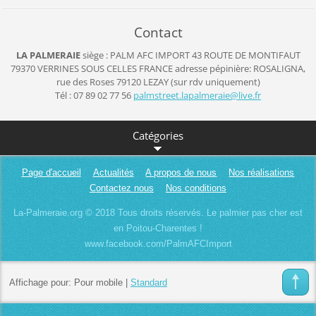
Contact
LA PALMERAIE
siège : PALM AFC IMPORT
43 ROUTE DE MONTIFAUT
79370 VERRINES SOUS CELLES
FRANCE
adresse pépinière: ROSALIGNA,
rue des Roses 79120 LEZAY (sur rdv uniquement)
Tél : 07 89 02 77 56
palmstre
et.lapal
meraie@l
ive.fr
Catégories
Page d'accueil
Actualités
A propos de nous
Nos réalisations
Contactez nous
Nos conditions
La-Palmeraie.org © 2018 Tous droits réservés. Le palmier pas cher est
en Poitou-Charentes !
www.facebook.com/PalmAFCImport
Affichage pour:
Pour mobile
|
Standard