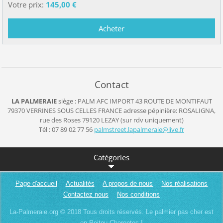
Votre prix:
145,00 €
Contact
LA PALMERAIE
siège : PALM AFC IMPORT
43 ROUTE DE MONTIFAUT
79370 VERRINES SOUS CELLES
FRANCE
adresse pépinière: ROSALIGNA,
rue des Roses 79120 LEZAY (sur rdv uniquement)
Tél : 07 89 02 77 56
palmstre
et.lapal
meraie@l
ive.fr
Catégories
Page d'accueil
Actualités
A propos de nous
Nos réalisations
Contactez nous
Nos conditions
La-Palmeraie.org © 2018 Tous droits réservés. Le palmier pas cher est
en Poitou-Charentes !