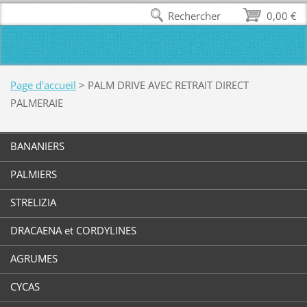
Rechercher
0,00 €
Page d'accueil
>
PALM DRIVE AVEC RETRAIT DIRECT
PALMERAIE
BANANIERS
PALMIERS
STRELIZIA
DRACAENA et CORDYLINES
AGRUMES
CYCAS