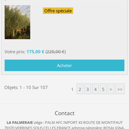
Offre spéciale
Votre prix:
175,00 €
(
220,00 €
)
Objets: 1 - 10 Sur 107
1
2
3
4
5
>
>>
Contact
LA PALMERAIE
siège : PALM AFC IMPORT
43 ROUTE DE MONTIFAUT
79370 VERRINES SOUS CELLES
FRANCE
adresse pépinière: ROSALIGNA,