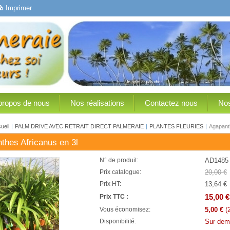
Imprimer
propos de nous
Nos réalisations
Contactez nous
Nos
ueil
|
PALM DRIVE AVEC RETRAIT DIRECT PALMERAIE
|
PLANTES FLEURIES
|
Agapanth
thes Africanus en 3l
AD1485
N° de produit:
20,00 €
Prix catalogue:
13,64 €
Prix HT:
15,00 €
Prix TTC :
5,00 €
(
Vous économisez:
Sur dem
Disponibilité: