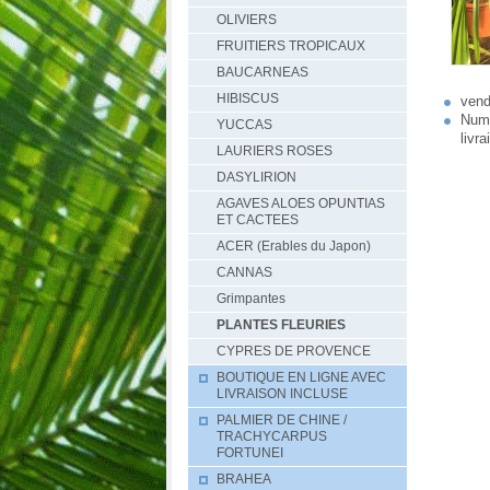
OLIVIERS
FRUITIERS TROPICAUX
BAUCARNEAS
HIBISCUS
vend
Numé
YUCCAS
livr
LAURIERS ROSES
DASYLIRION
AGAVES ALOES OPUNTIAS
ET CACTEES
ACER (Erables du Japon)
CANNAS
Grimpantes
PLANTES FLEURIES
CYPRES DE PROVENCE
BOUTIQUE EN LIGNE AVEC
LIVRAISON INCLUSE
PALMIER DE CHINE /
TRACHYCARPUS
FORTUNEI
BRAHEA