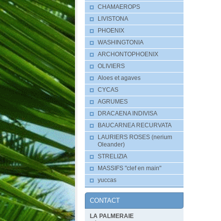
CHAMAEROPS
LIVISTONA
PHOENIX
WASHINGTONIA
ARCHONTOPHOENIX
OLIVIERS
Aloes et agaves
CYCAS
AGRUMES
DRACAENA INDIVISA
BAUCARNEA RECURVATA
LAURIERS ROSES (nerium
Oleander)
STRELIZIA
MASSIFS "clef en main"
yuccas
CONTACT
LA PALMERAIE