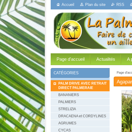
Accueil
Plan du site
RSS
Page d'accueil
Actualités
A 
Page d'acc
CATÉGORIES
Agapan
PALM DRIVE AVEC RETRAIT
DIRECT PALMERAIE
BANANIERS
PALMIERS
STRELIZIA
DRACAENA et CORDYLINES
AGRUMES
CYCAS