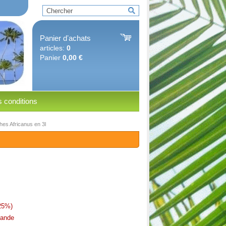
Panier dʼachats
articles:
0
Panier
0,00 €
 conditions
es Africanus en 3l
25%)
ande