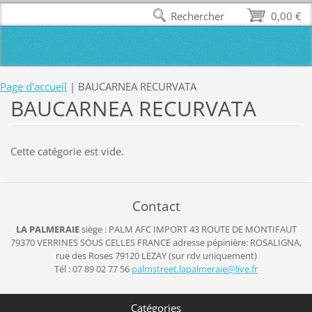
Rechercher
0,00 €
Page d'accueil
|
BAUCARNEA RECURVATA
BAUCARNEA RECURVATA
Cette catégorie est vide.
Contact
LA PALMERAIE
siège : PALM AFC IMPORT
43 ROUTE DE MONTIFAUT
79370 VERRINES SOUS CELLES
FRANCE
adresse pépinière: ROSALIGNA,
rue des Roses 79120 LEZAY (sur rdv uniquement)
Tél : 07 89 02 77 56
palmstre
et.lapal
meraie@l
ive.fr
Catégories