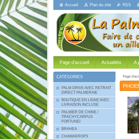
Accueil
Plan du site
RSS
Page d'accueil
Actualités
A 
Page d'acc
CATÉGORIES
PHOE
PALM DRIVE AVEC RETRAIT
DIRECT PALMERAIE
BOUTIQUE EN LIGNE AVEC
LIVRAISON INCLUSE
PALMIER DE CHINE /
TRACHYCARPUS
FORTUNEI
BRAHEA
CHAMAEROPS