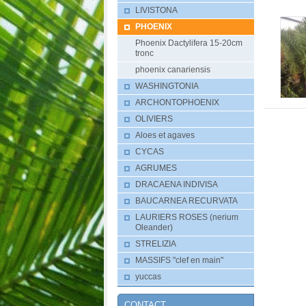
LIVISTONA
PHOENIX
Phoenix Dactylifera 15-20cm
tronc
phoenix canariensis
WASHINGTONIA
ARCHONTOPHOENIX
OLIVIERS
Aloes et agaves
CYCAS
AGRUMES
DRACAENA INDIVISA
BAUCARNEA RECURVATA
LAURIERS ROSES (nerium
Oleander)
STRELIZIA
MASSIFS "clef en main"
yuccas
CONTACT