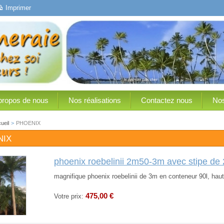
Imprimer
propos de nous
Nos réalisations
Contactez nous
Nos
ueil
>
PHOENIX
NIX
phoenix roebelinii 2m50-3m avec stipe de
magnifique phoenix roebelinii de 3m en conteneur 90l, haut
475,00 €
Votre prix: