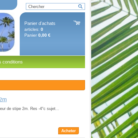
Panier dʼachats
articles:
0
Panier
0,00 €
 conditions
 2m
eur de stipe 2m. Res -4°c sujet...
Acheter