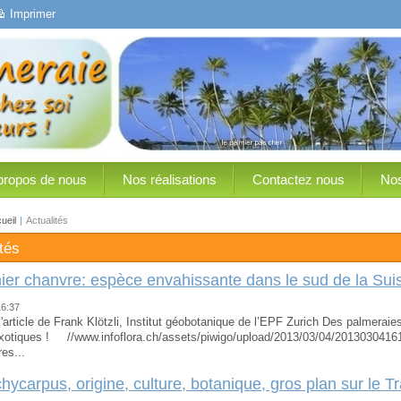
Imprimer
propos de nous
Nos réalisations
Contactez nous
Nos
ueil
|
Actualités
tés
ier chanvre: espèce envahissante dans le sud de la Sui
16:37
 l'article de Frank Klötzli, Institut géobotanique de l’EPF Zurich Des palmera
xotiques ! //www.infoflora.ch/assets/piwigo/upload/2013/03/04/2013030416
es...
chycarpus, origine, culture, botanique, gros plan sur le 