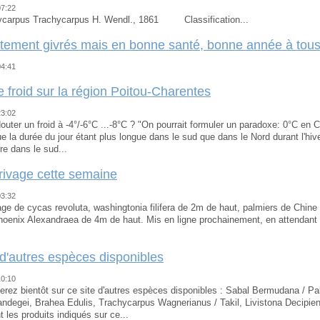
07:22
ycarpus Trachycarpus H. Wendl., 1861 Classification...
ement givrés mais en bonne santé, bonne année à tous
04:41
 froid sur la région Poitou-Charentes
23:02
douter un froid à -4°/-6°C ...-8°C ? "On pourrait formuler un paradoxe: 0°C en 
e la durée du jour étant plus longue dans le sud que dans le Nord durant l'hiver
re dans le sud...
rivage cette semaine
03:32
age de cycas revoluta, washingtonia filifera de 2m de haut, palmiers de Chin
oenix Alexandraea de 4m de haut. Mis en ligne prochainement, en attendant
 d'autres espèces disponibles
10:10
erez bientôt sur ce site d'autres espèces disponibles : Sabal Bermudana / Pal
ndegei, Brahea Edulis, Trachycarpus Wagnerianus / Takil, Livistona Decipie
 les produits indiqués sur ce...