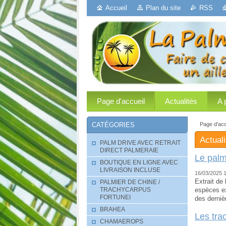
Accueil
Plan du site
RSS
Page d'accueil
Actualités
A 
Page d'acc
CATÉGORIES
Actuali
PALM DRIVE AVEC RETRAIT
DIRECT PALMERAIE
Le palm
BOUTIQUE EN LIGNE AVEC
LIVRAISON INCLUSE
16/03/2025 
Extrait de
PALMIER DE CHINE /
espèces e
TRACHYCARPUS
FORTUNEI
des dernièr
BRAHEA
Les tra
CHAMAEROPS