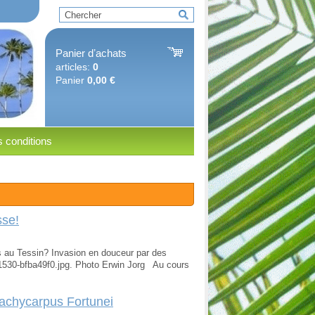
Panier dʼachats
articles:
0
Panier
0,00 €
 conditions
sse!
ies au Tessin? Invasion en douceur par des
1530-bfba49f0.jpg. Photo Erwin Jorg Au cours
Trachycarpus Fortunei