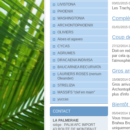
03/01/2015 
LIVISTONA
Les Trach
PHOENIX
Complèt
WASHINGTONIA
ARCHONTOPHOENIX
01/01/2015 
OLIVIERS
Coup de
Aloes et agaves
27/12/2014 
CYCAS
Doit-on re
AGRUMES
par cela qu
DRACAENA INDIVISA
l'atmosphè
BAUCARNEA RECURVATA
Gros ar
LAURIERS ROSES (nerium
Oleander)
15/08/2014 
Gros arriv
STRELIZIA
Archontoph
MASSIFS "clef en main"
plus d'info
yuccas
Bientôt
CONTACT
05/04/2014 
Vous trouv
LA PALMERAIE
Brahea Bra
siège : PALM AFC IMPORT
uniquement
43 ROUTE DE MONTIFAUT