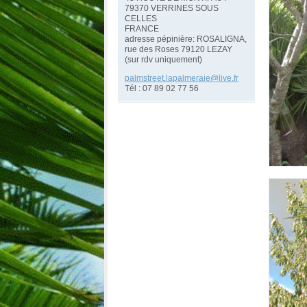
79370 VERRINES SOUS
CELLES
FRANCE
adresse pépinière: ROSALIGNA,
rue des Roses 79120 LEZAY
(sur rdv uniquement)
palmstre
et.lapal
meraie@l
ive.fr
Tél : 07 89 02 77 56