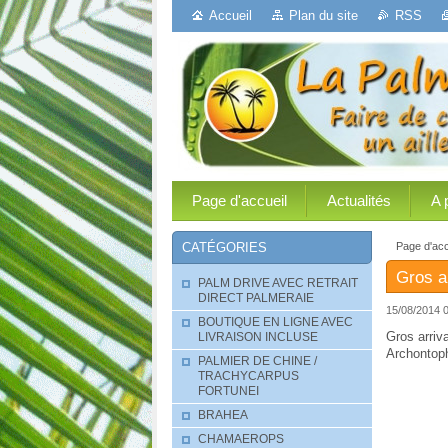
Accueil
Plan du site
RSS
Page d'accueil
Actualités
A 
Page d'acc
CATÉGORIES
Gros a
PALM DRIVE AVEC RETRAIT
DIRECT PALMERAIE
15/08/2014 
BOUTIQUE EN LIGNE AVEC
Gros arriv
LIVRAISON INCLUSE
Archontoph
PALMIER DE CHINE /
TRACHYCARPUS
FORTUNEI
BRAHEA
CHAMAEROPS