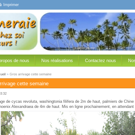
Imprimer
propos de nous
Nos réalisations
Contactez nous
Nos
ueil
>
Gros arrivage cette semaine
rrivage cette semaine
03:32
age de cycas revoluta, washingtonia filifera de 2m de haut, palmiers de Chin
oenix Alexandraea de 4m de haut. Mis en ligne prochainement, en attendant