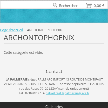
Rechercher
0,00 €
Page d'accueil
|
ARCHONTOPHOENIX
ARCHONTOPHOENIX
Cette catégorie est vide.
Contact
LA PALMERAIE
siège : PALM AFC IMPORT
43 ROUTE DE MONTIFAUT
79370 VERRINES SOUS CELLES
FRANCE
adresse pépinière: ROSALIGNA,
rue des Roses 79120 LEZAY (sur rdv uniquement)
Tél : 07 89 02 77 56
palmstre
et.lapal
meraie@l
ive.fr
Catégories