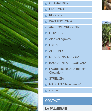
CHAMAEROPS
LIVISTONA
PHOENIX
WASHINGTONIA
ARCHONTOPHOENIX
OLIVIERS
Aloes et agaves
CYCAS
AGRUMES
DRACAENA INDIVISA
BAUCARNEA RECURVATA
LAURIERS ROSES (nerium
Oleander)
STRELIZIA
MASSIFS "clef en main"
yuccas
CONTACT
LA PALMERAIE