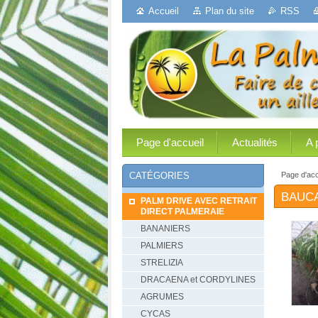
Accueil
Plan du site
RSS
Page d'accueil
Actualités
A 
Page d'acc
CATÉGORIES
BAUC
PALM DRIVE AVEC RETRAIT
DIRECT PALMERAIE
BANANIERS
PALMIERS
STRELIZIA
DRACAENA et CORDYLINES
AGRUMES
CYCAS