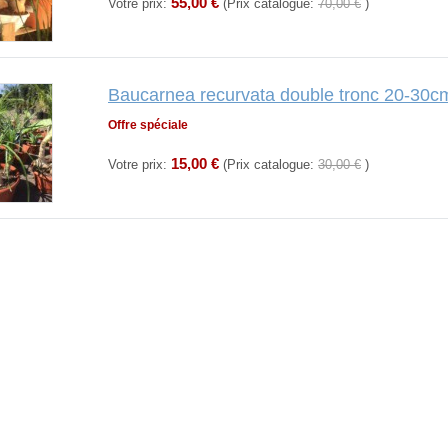
55,00 €
Votre prix:
(Prix catalogue:
70,00 €
)
Baucarnea recurvata double tronc 20-30cm 
Offre spéciale
15,00 €
Votre prix:
(Prix catalogue:
30,00 €
)