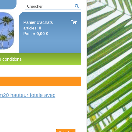
Panier dʼachats
articles:
0
Panier
0,00 €
 conditions
m20 hauteur totale avec