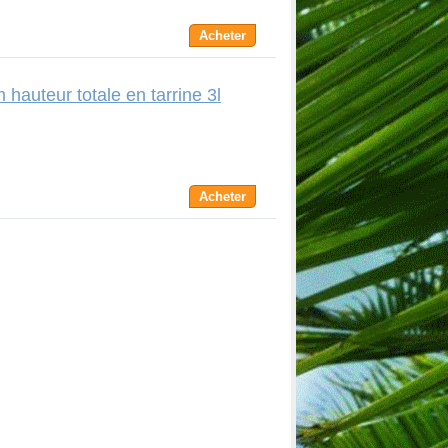
Acheter
hauteur totale en tarrine 3l
Acheter