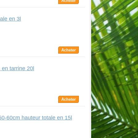
Acheter
le en 3l
Acheter
en tarrine 20l
Acheter
50-60cm hauteur totale en 15l