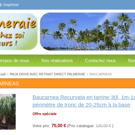
Imprimer
propos de nous
Nos réalisations
Contactez nous
Nos
ueil
>
PALM DRIVE AVEC RETRAIT DIRECT PALMERAIE
>
BAUCARNEAS
ARNEAS
Baucarnea Recurvata en tarrine 30l, 1m-1
périmètre de tronc de 20-25cm à la base
Offre spéciale
75,00 €
Votre prix:
(Prix catalogue:
120,00 €
)