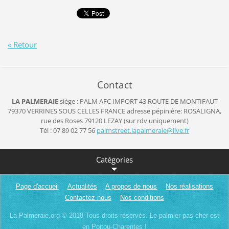
« Retour
Contact
LA PALMERAIE
siège : PALM AFC IMPORT
43 ROUTE DE MONTIFAUT
79370 VERRINES SOUS CELLES
FRANCE
adresse pépinière: ROSALIGNA,
rue des Roses 79120 LEZAY (sur rdv uniquement)
Tél : 07 89 02 77 56
palmstre
et.lapal
meraie@l
ive.fr
Catégories
Page d'accueil
Actualités
A propos de nous
Nos réalisations
Contactez nous
Nos conditions
La-Palmeraie.org © 2018 Tous droits réservés. Le palmier pas cher est
en Poitou-Charentes !