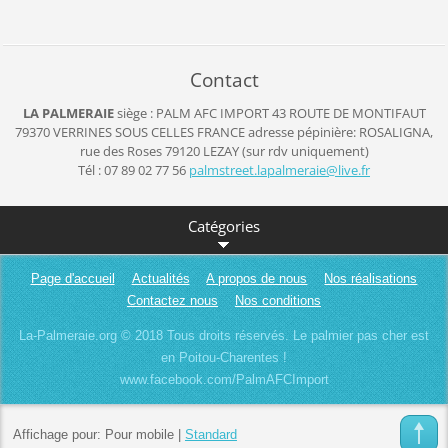
Contact
LA PALMERAIE
siège : PALM AFC IMPORT
43 ROUTE DE MONTIFAUT
79370 VERRINES SOUS CELLES
FRANCE
adresse pépinière: ROSALIGNA,
rue des Roses 79120 LEZAY (sur rdv uniquement)
Tél : 07 89 02 77 56
palmstre
et.lapal
meraie@l
ive.fr
Catégories
Page d'accueil
Actualités
A propos de nous
Nos réalisations
Contactez nous
Nos conditions
La-Palmeraie.org © 2018 Tous droits réservés. Le palmier pas cher est
en Poitou-Charentes !
www.facebook.com/PalmAFCImport
Affichage pour:
Pour mobile
|
Standard