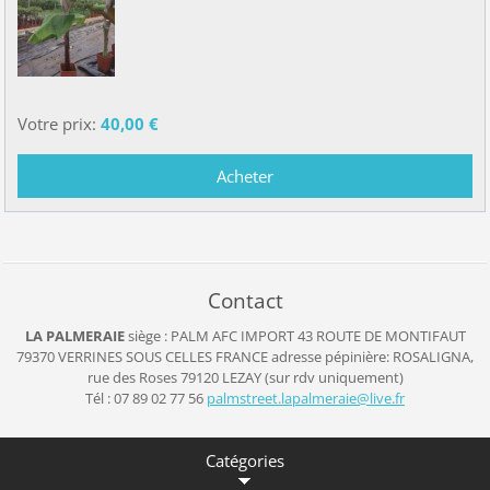
Votre prix:
40,00 €
Contact
LA PALMERAIE
siège : PALM AFC IMPORT
43 ROUTE DE MONTIFAUT
79370 VERRINES SOUS CELLES
FRANCE
adresse pépinière: ROSALIGNA,
rue des Roses 79120 LEZAY (sur rdv uniquement)
Tél : 07 89 02 77 56
palmstre
et.lapal
meraie@l
ive.fr
Catégories