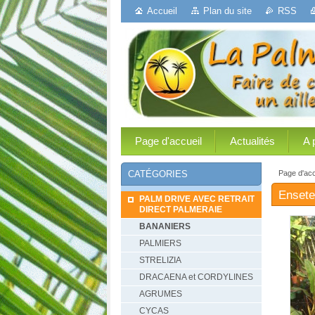
Accueil
Plan du site
RSS
Page d'accueil
Actualités
A 
Page d'acc
CATÉGORIES
Ensete
PALM DRIVE AVEC RETRAIT
DIRECT PALMERAIE
BANANIERS
PALMIERS
STRELIZIA
DRACAENA et CORDYLINES
AGRUMES
CYCAS