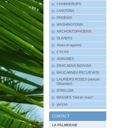
CHAMAEROPS
LIVISTONA
PHOENIX
WASHINGTONIA
ARCHONTOPHOENIX
OLIVIERS
Aloes et agaves
CYCAS
AGRUMES
DRACAENA INDIVISA
BAUCARNEA RECURVATA
LAURIERS ROSES (nerium
Oleander)
STRELIZIA
MASSIFS "clef en main"
yuccas
CONTACT
LA PALMERAIE