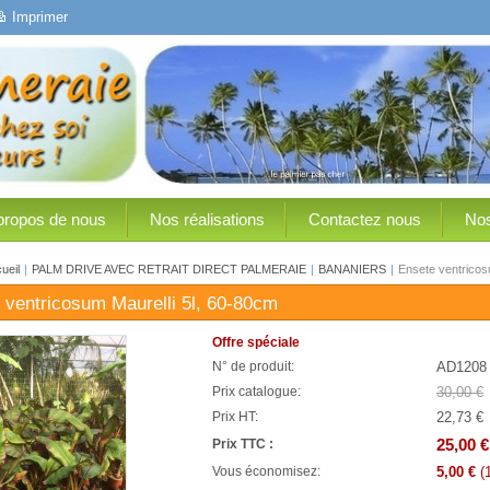
Imprimer
propos de nous
Nos réalisations
Contactez nous
Nos
ueil
|
PALM DRIVE AVEC RETRAIT DIRECT PALMERAIE
|
BANANIERS
|
Ensete ventricos
 ventricosum Maurelli 5l, 60-80cm
Offre spéciale
AD1208
N° de produit:
30,00 €
Prix catalogue:
22,73 €
Prix HT:
25,00 €
Prix TTC :
5,00 €
(
Vous économisez: