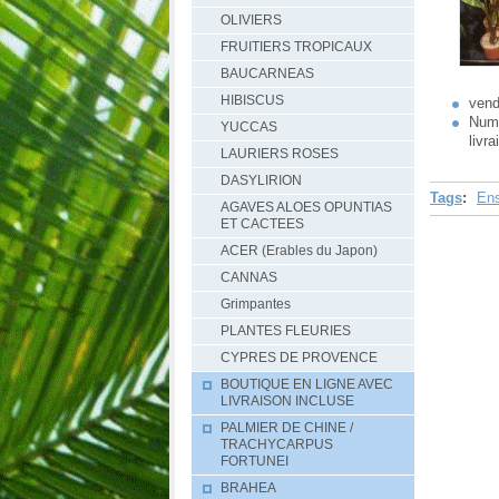
OLIVIERS
FRUITIERS TROPICAUX
BAUCARNEAS
HIBISCUS
vend
Numé
YUCCAS
livr
LAURIERS ROSES
DASYLIRION
Tags
:
Ens
AGAVES ALOES OPUNTIAS
ET CACTEES
ACER (Erables du Japon)
CANNAS
Grimpantes
PLANTES FLEURIES
CYPRES DE PROVENCE
BOUTIQUE EN LIGNE AVEC
LIVRAISON INCLUSE
PALMIER DE CHINE /
TRACHYCARPUS
FORTUNEI
BRAHEA