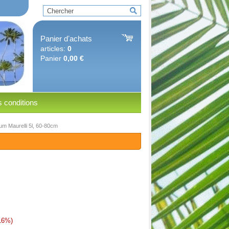
Panier dʼachats
articles:
0
Panier
0,00 €
 conditions
um Maurelli 5l, 60-80cm
16%)