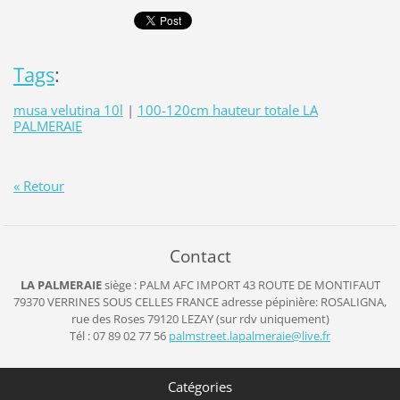
Tags
:
musa velutina 10l
|
100-120cm hauteur totale LA
PALMERAIE
« Retour
Contact
LA PALMERAIE
siège : PALM AFC IMPORT
43 ROUTE DE MONTIFAUT
79370 VERRINES SOUS CELLES
FRANCE
adresse pépinière: ROSALIGNA,
rue des Roses 79120 LEZAY (sur rdv uniquement)
Tél : 07 89 02 77 56
palmstre
et.lapal
meraie@l
ive.fr
Catégories