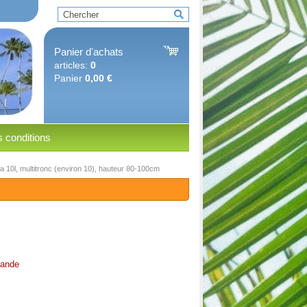
Panier dʼachats
articles:
0
Panier
0,00 €
 conditions
a 10l, multitronc (environ 10), hauteur 80-100cm
ande