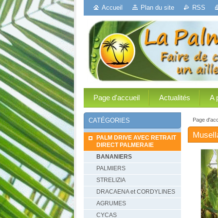
Accueil
Plan du site
RSS
Page d'accueil
Actualités
A 
Page d'acc
CATÉGORIES
Musell
PALM DRIVE AVEC RETRAIT
DIRECT PALMERAIE
BANANIERS
PALMIERS
STRELIZIA
DRACAENA et CORDYLINES
AGRUMES
CYCAS