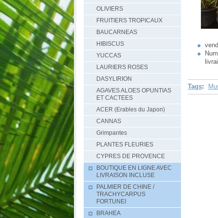
OLIVIERS
FRUITIERS TROPICAUX
BAUCARNEAS
HIBISCUS
vend
Numé
YUCCAS
livr
LAURIERS ROSES
DASYLIRION
Tags
:
Mus
AGAVES ALOES OPUNTIAS
ET CACTEES
ACER (Erables du Japon)
CANNAS
Grimpantes
PLANTES FLEURIES
CYPRES DE PROVENCE
BOUTIQUE EN LIGNE AVEC
LIVRAISON INCLUSE
PALMIER DE CHINE /
TRACHYCARPUS
FORTUNEI
BRAHEA