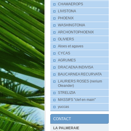
CHAMAEROPS
LIVISTONA
PHOENIX
WASHINGTONIA
ARCHONTOPHOENIX
OLIVIERS
Aloes et agaves
CYCAS
AGRUMES
DRACAENA INDIVISA
BAUCARNEA RECURVATA
LAURIERS ROSES (nerium
Oleander)
STRELIZIA
MASSIFS "clef en main"
yuccas
CONTACT
LA PALMERAIE