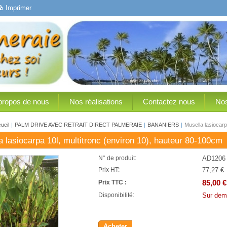
Imprimer
propos de nous
Nos réalisations
Contactez nous
Nos
ueil
|
PALM DRIVE AVEC RETRAIT DIRECT PALMERAIE
|
BANANIERS
|
Musella lasiocarp
a lasiocarpa 10l, multitronc (environ 10), hauteur 80-100cm
AD1206
N° de produit:
77,27 €
Prix HT:
85,00 €
Prix TTC :
Sur dem
Disponibilité:
Acheter