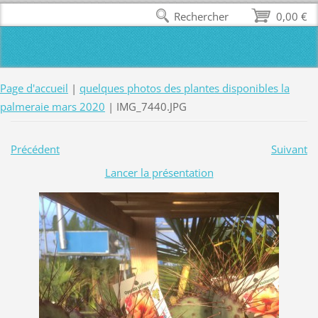
Rechercher
0,00 €
Page d'accueil
|
quelques photos des plantes disponibles la
palmeraie mars 2020
|
IMG_7440.JPG
Précédent
Suivant
Lancer la présentation