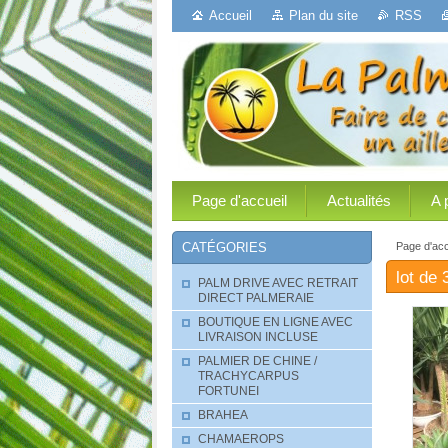
Accueil
Plan du site
RSS
Page d'accueil
Actualités
A 
Page d'acc
CATÉGORIES
lot de
PALM DRIVE AVEC RETRAIT
DIRECT PALMERAIE
BOUTIQUE EN LIGNE AVEC
LIVRAISON INCLUSE
PALMIER DE CHINE /
TRACHYCARPUS
FORTUNEI
BRAHEA
CHAMAEROPS