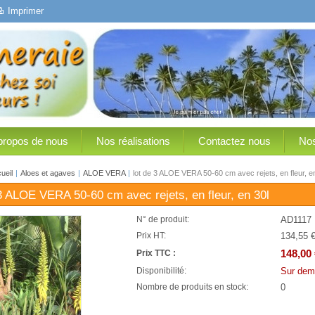
Imprimer
propos de nous
Nos réalisations
Contactez nous
Nos
ueil
|
Aloes et agaves
|
ALOE VERA
|
lot de 3 ALOE VERA 50-60 cm avec rejets, en fleur, e
 3 ALOE VERA 50-60 cm avec rejets, en fleur, en 30l
AD1117
N° de produit:
134,55 
Prix HT:
148,00 
Prix TTC :
Sur dem
Disponibilité:
0
Nombre de produits en stock: