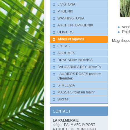
LIVISTONA
PHOENIX
WASHINGTONIA
ARCHONTOPHOENIX
vend
Poid
OLIVIERS
Aloes et agaves
Magnifique
CYCAS
AGRUMES
DRACAENA INDIVISA
BAUCARNEA RECURVATA
LAURIERS ROSES (nerium
Oleander)
STRELIZIA
MASSIFS "clef en main"
yuccas
CONTACT
LA PALMERAIE
siège : PALM AFC IMPORT
43 ROUTE DE MONTIFAUT