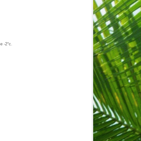
ce -2°c.