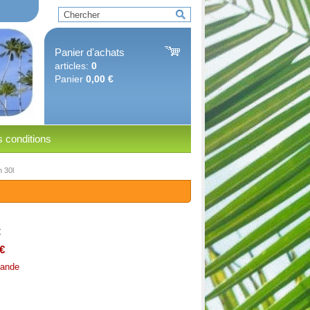
Panier dʼachats
articles:
0
Panier
0,00 €
 conditions
n 30l
€
€
ande