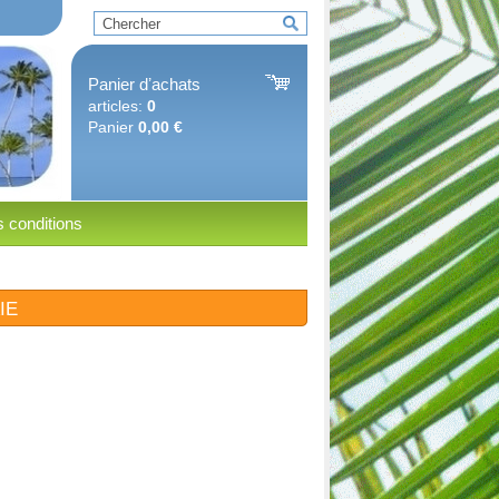
Panier dʼachats
articles:
0
Panier
0,00 €
 conditions
IE