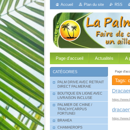
Accueil
Plan du site
RSS
Page d'accueil
Actualités
A 
Page d'acc
CATÉGORIES
Tags: 
PALM DRIVE AVEC RETRAIT
DIRECT PALMERAIE
Dracaen
BOUTIQUE EN LIGNE AVEC
LIVRAISON INCLUSE
https://www.
PALMIER DE CHINE /
dracaen
TRACHYCARPUS
FORTUNEI
https://www.
BRAHEA
CHAMAEROPS