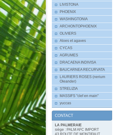
LIVISTONA
PHOENIX
WASHINGTONIA
ARCHONTOPHOENIX
OLIVIERS
Aloes et agaves
CYCAS
AGRUMES
DRACAENA INDIVISA
BAUCARNEA RECURVATA
LAURIERS ROSES (nerium
Oleander)
STRELIZIA
MASSIFS "clef en main"
yuccas
CONTACT
LA PALMERAIE
siège : PALM AFC IMPORT
43 ROUTE DE MONTIFAUT