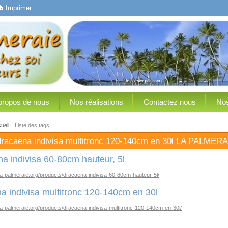
Imprimer
propos de nous
Nos réalisations
Contactez nous
Nos
ueil
|
Liste des tags
dracaena indivisa multitronc 120-140cm en 30l LA PALMERA
a indivisa 60-80cm hauteur, 5l
la-palmeraie.org/products/dracaena-indivisa-60-80cm-hauteur-5l/
a indivisa multitronc 120-140cm en 30l
la-palmeraie.org/products/dracaena-indivisa-multitronc-120-140cm-en-30l/