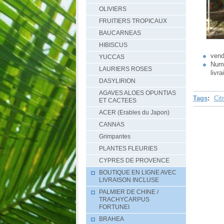
OLIVIERS
FRUITIERS TROPICAUX
BAUCARNEAS
HIBISCUS
vend
YUCCAS
Numé
LAURIERS ROSES
livr
DASYLIRION
AGAVES ALOES OPUNTIAS
Tags
:
Cit
ET CACTEES
ACER (Erables du Japon)
CANNAS
Grimpantes
PLANTES FLEURIES
CYPRES DE PROVENCE
BOUTIQUE EN LIGNE AVEC
LIVRAISON INCLUSE
PALMIER DE CHINE /
TRACHYCARPUS
FORTUNEI
BRAHEA