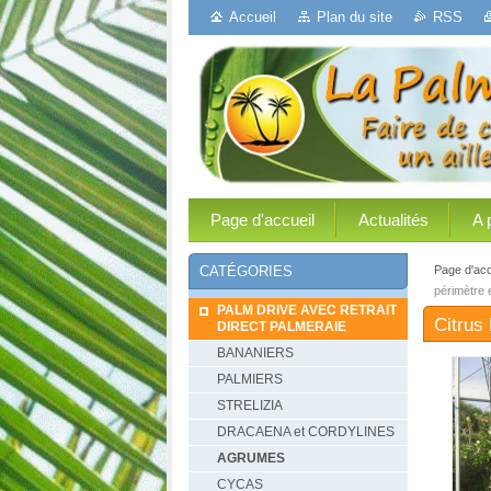
Accueil
Plan du site
RSS
Page d'accueil
Actualités
A 
Page d'acc
CATÉGORIES
périmètre e
PALM DRIVE AVEC RETRAIT
Citrus
DIRECT PALMERAIE
BANANIERS
PALMIERS
STRELIZIA
DRACAENA et CORDYLINES
AGRUMES
CYCAS