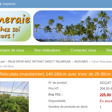
Imprimer
propos de nous
Nos réalisations
Contactez nous
Nos
ueil
>
PALM DRIVE AVEC RETRAIT DIRECT PALMERAIE
>
AGRUMES
>
Citrus Reticulat
n 120 litres
 Reticulata (mandarinier) 140-160cm avec tronc de 25-30cm d
AD1247
N° de produit:
204,55 
Prix HT:
225,00 
Prix TTC :
En stoc
Disponibilité:
1
Nombre de produits en stock: