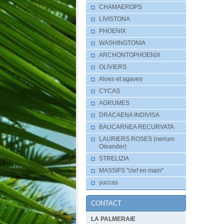
CHAMAEROPS
LIVISTONA
PHOENIX
WASHINGTONIA
ARCHONTOPHOENIX
OLIVIERS
Aloes et agaves
CYCAS
AGRUMES
DRACAENA INDIVISA
BAUCARNEA RECURVATA
LAURIERS ROSES (nerium
Oleander)
STRELIZIA
MASSIFS "clef en main"
yuccas
CONTACT
LA PALMERAIE