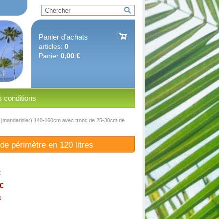
Panier dʼachats
articles:
0
Panier
0,00 €
 conditions
a (mandarinier) 140-160cm avec tronc de 25-30cm de
e périmètre en 120 litres
€
€
k