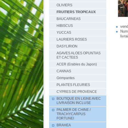
OLIVIERS
FRUITIERS TROPICAUX
BAUCARNEAS
HIBISCUS
vend
Numé
YUCCAS
livr
LAURIERS ROSES
DASYLIRION
AGAVES ALOES OPUNTIAS
ET CACTEES
ACER (Erables du Japon)
CANNAS
Grimpantes
PLANTES FLEURIES
CYPRES DE PROVENCE
BOUTIQUE EN LIGNE AVEC
LIVRAISON INCLUSE
PALMIER DE CHINE /
TRACHYCARPUS
FORTUNEI
BRAHEA