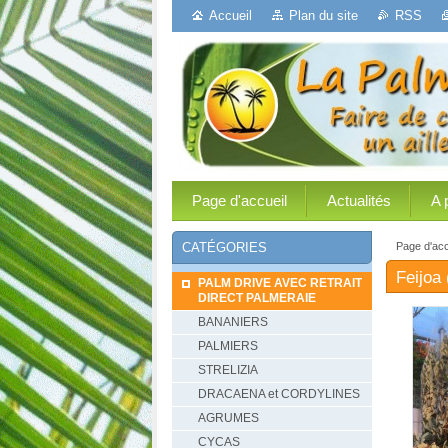
Accueil
Plan du site
RSS
Page d'accueil
Actualités
A 
Page d'acc
CATÉGORIES
Feijoa
PALM DRIVE AVEC RETRAIT
DIRECT PALMERAIE
BANANIERS
PALMIERS
STRELIZIA
DRACAENA et CORDYLINES
AGRUMES
CYCAS