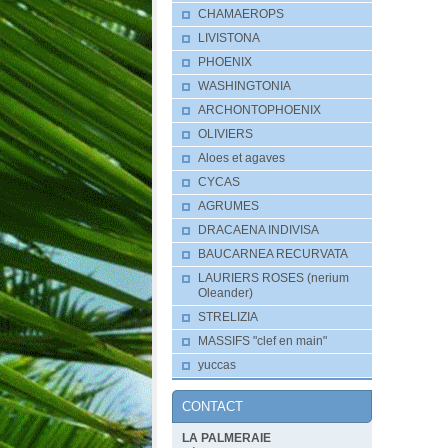
CHAMAEROPS
LIVISTONA
PHOENIX
WASHINGTONIA
ARCHONTOPHOENIX
OLIVIERS
Aloes et agaves
CYCAS
AGRUMES
DRACAENA INDIVISA
BAUCARNEA RECURVATA
LAURIERS ROSES (nerium
Oleander)
STRELIZIA
MASSIFS "clef en main"
yuccas
CONTACT
LA PALMERAIE