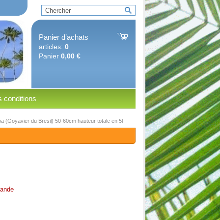
Panier dʼachats
articles:
0
Panier
0,00 €
 conditions
oa (Goyavier du Bresil) 50-60cm hauteur totale en 5l
ande