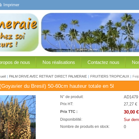
Imprimer
propos de nous
Nos réalisations
Contactez nous
Nos
ueil
|
PALM DRIVE AVEC RETRAIT DIRECT PALMERAIE
|
FRUITIERS TROPICAUX
|
Feij
 (Goyavier du Bresil) 50-60cm hauteur totale en 5l
AD1479
N° de produit:
27,27 €
Prix HT:
30,00 €
Prix TTC :
Sur dem
Disponibilité:
0
Nombre de produits en stock: