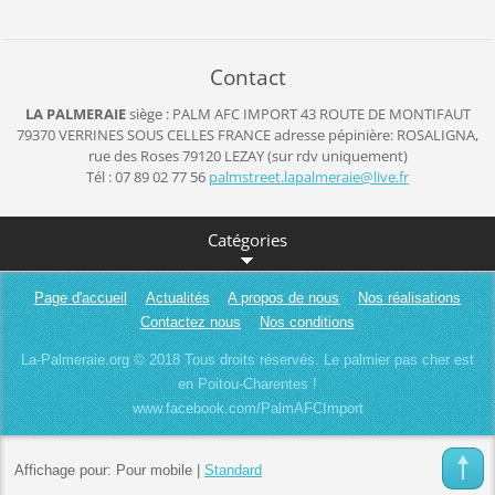
Contact
LA PALMERAIE
siège : PALM AFC IMPORT
43 ROUTE DE MONTIFAUT
79370 VERRINES SOUS CELLES
FRANCE
adresse pépinière: ROSALIGNA,
rue des Roses 79120 LEZAY (sur rdv uniquement)
Tél : 07 89 02 77 56
palmstre
et.lapal
meraie@l
ive.fr
Catégories
Page d'accueil
Actualités
A propos de nous
Nos réalisations
Contactez nous
Nos conditions
La-Palmeraie.org © 2018 Tous droits réservés. Le palmier pas cher est
en Poitou-Charentes !
www.facebook.com/PalmAFCImport
Affichage pour:
Pour mobile
|
Standard