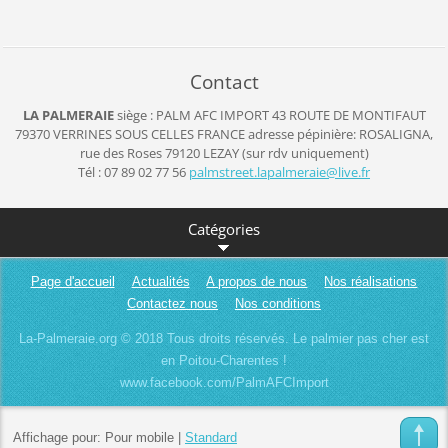
Contact
LA PALMERAIE
siège : PALM AFC IMPORT
43 ROUTE DE MONTIFAUT
79370 VERRINES SOUS CELLES
FRANCE
adresse pépinière: ROSALIGNA,
rue des Roses 79120 LEZAY (sur rdv uniquement)
Tél : 07 89 02 77 56
palmstre
et.lapal
meraie@l
ive.fr
Catégories
Page d'accueil
Actualités
A propos de nous
Nos réalisations
Contactez nous
Nos conditions
La-Palmeraie.org © 2018 Tous droits réservés. Le palmier pas cher est
en Poitou-Charentes !
www.facebook.com/PalmAFCImport
Affichage pour:
Pour mobile
|
Standard