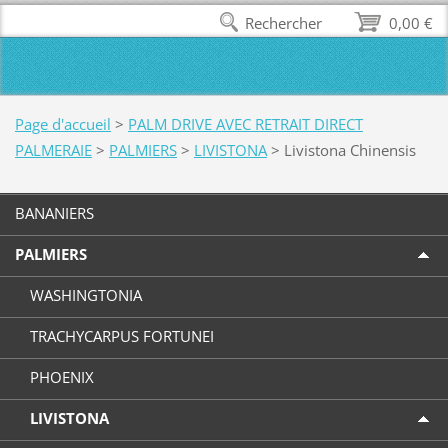
Rechercher
0,00 €
Page d'accueil
>
PALM DRIVE AVEC RETRAIT DIRECT
PALMERAIE
>
PALMIERS
>
LIVISTONA
>
Livistona Chinensis
BANANIERS
PALMIERS
WASHINGTONIA
TRACHYCARPUS FORTUNEI
PHOENIX
LIVISTONA