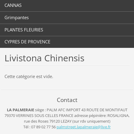
CANNAS
Grimpantes
PLANTES FLEURIES
CYPRES DE PROVENCE
Livistona Chinensis
Cette catégorie est vide.
Contact
LA PALMERAIE
siège : PALM AFC IMPORT
43 ROUTE DE MONTIFAUT
79370 VERRINES SOUS CELLES
FRANCE
adresse pépinière: ROSALIGNA,
rue des Roses 79120 LEZAY (sur rdv uniquement)
Tél : 07 89 02 77 56
palmstre
et.lapal
meraie@l
ive.fr