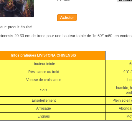
Acheter
eur:
produit épuisé
chinensis 20-30 cm de tronc pour une hauteur totale de 1m50/1m60. en contene
Infos pratiques LIVISTONA CHINENSIS
Hauteur totale
6
Résistance au froid
-9°C à
Vitesse de croissance
Le
humide, h
Sols
pro
Ensoleillement
Plein soleil
Arrosage
Abondan
Engrais
Mo