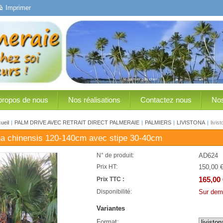
Imprimer
propos de nous
Nos réalisations
Contactez nous
Nos
ueil
|
PALM DRIVE AVEC RETRAIT DIRECT PALMERAIE
|
PALMIERS
|
LIVISTONA
|
livi
ona chinensis 120-140cm avec stipe 30-40cm
AD624
N° de produit:
150,00 
Prix HT:
165,00 
Prix TTC :
Sur dem
Disponibilité:
Variantes
Format: