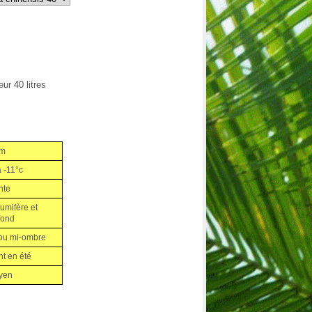
ur 40 litres
m
 -11°c
nte
umifère et
fond
 ou mi-ombre
t en été
yen