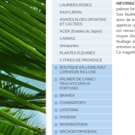
INFORMA
LAURIERS ROSES
palmier fo
DASYLIRION
Ses feuill
donc de le
AGAVES ALOES OPUNTIAS
ET CACTEES
apprécie u
est nécess
ACER (Erables du Japon)
moyen d'en
CANNAS
feuillage 
Grimpantes
entretien 
Ce magnifi
PLANTES FLEURIES
CYPRES DE PROVENCE
BOUTIQUE EN LIGNE AVEC
LIVRAISON INCLUSE
PALMIER DE CHINE /
TRACHYCARPUS
FORTUNEI
BRAHEA
CHAMAEROPS
LIVISTONA
PHOENIX
WASHINGTONIA
ARCHONTOPHOENIX