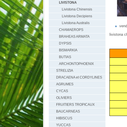
LIVISTONA
Livistona Chinensis
Livistona Decipiens
Livistona Australis
vend
CHAMAEROPS
livistona 
BRAHEAS ARMATA
DYPSIS
BISMARKIA
BUTIAS
ARCHONTOPHOENIX
STRELIZIA
DRACAENA et CORDYLINES
AGRUMES
CYCAS
OLIVIERS
FRUITIERS TROPICAUX
BAUCARNEAS
HIBISCUS
YUCCAS