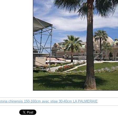
istona chinensis 150-160cm avec stipe 30-40cm LA PALMERAIE