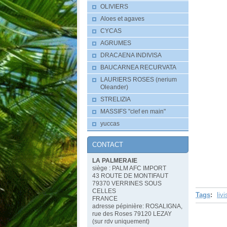
OLIVIERS
Aloes et agaves
CYCAS
AGRUMES
DRACAENA INDIVISA
BAUCARNEA RECURVATA
LAURIERS ROSES (nerium
Oleander)
STRELIZIA
MASSIFS "clef en main"
yuccas
CONTACT
LA PALMERAIE
siège : PALM AFC IMPORT
43 ROUTE DE MONTIFAUT
79370 VERRINES SOUS
CELLES
Tags
:
liv
FRANCE
adresse pépinière: ROSALIGNA,
rue des Roses 79120 LEZAY
(sur rdv uniquement)