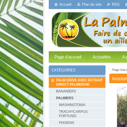
Accueil
Plan du site
RSS
Page d'accueil
Actualités
A 
Page d'acc
CATÉGORIES
livist
PALM DRIVE AVEC RETRAIT
DIRECT PALMERAIE
BANANIERS
PALMIERS
WASHINGTONIA
TRACHYCARPUS
FORTUNEI
PHOENIX