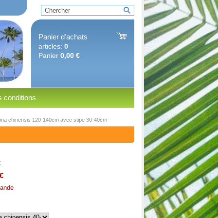
Panier dʼachats
articles:
0
Panier
0,00 €
 conditions
stona chinensis 120-140cm avec stipe 30-40cm
€
€
ande