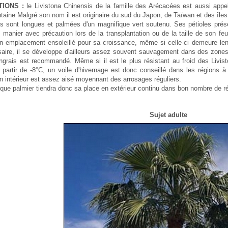
TIONS :
le Livistona Chinensis de la famille des Arécacées est aussi appelé
ntaine Malgré son nom il est originaire du sud du Japon, de Taïwan et des île
es sont longues et palmées d'un magnifique vert soutenu. Ses pétioles prése
 manier avec précaution lors de la transplantation ou de la taille de son feu
n emplacement ensoleillé pour sa croissance, même si celle-ci demeure lent
aire, il se développe d'ailleurs assez souvent sauvagement dans des zones 
grais est recommandé. Même si il est le plus résistant au froid des Livis
à partir de -8°C, un voile d'hivernage est donc conseillé dans les régions à
en intérieur est assez aisé moyennant des arrosages réguliers.
que palmier tiendra donc sa place en extérieur continu dans bon nombre de ré
Sujet adulte